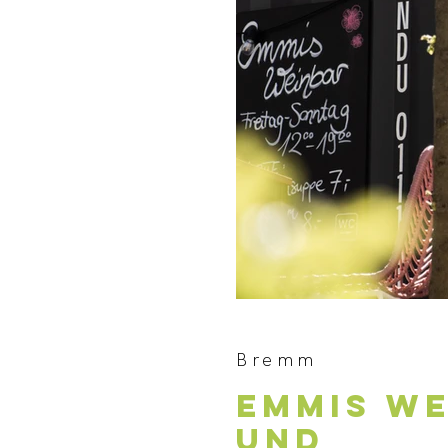
Bremm
EMMIS W
UND