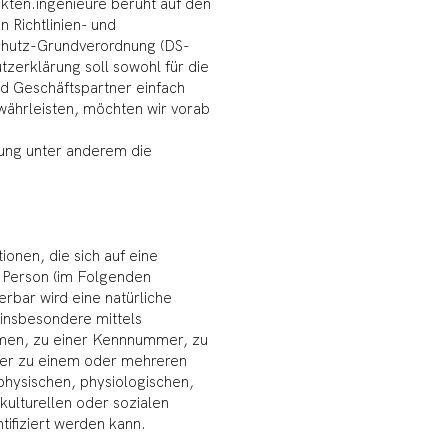
kten.ingenieure beruht auf den
n Richtlinien- und
chutz-Grundverordnung (DS-
erklärung soll sowohl für die
nd Geschäftspartner einfach
ewährleisten, möchten wir vorab
.
ung unter anderem die
onen, die sich auf eine
he Person (im Folgenden
erbar wird eine natürliche
 insbesondere mittels
men, zu einer Kennnummer, zu
der zu einem oder mehreren
hysischen, physiologischen,
kulturellen oder sozialen
ntifiziert werden kann.