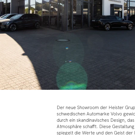
Der neue Showroom der Heister Gruppe
schwedischen Automarke Volvo gewid
durch ein skandinavisches Design, das
Atmosphäre schafft. Diese Gestaltung
spiegelt die Werte und den Geist der